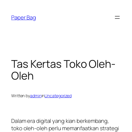
Skip
to
Paper Bag
content
Tas Kertas Toko Oleh-
Oleh
Written by
admin
in
Uncategorized
Dalam era digital yang kian berkembang,
toko oleh-oleh perlu memanfaatkan strategi