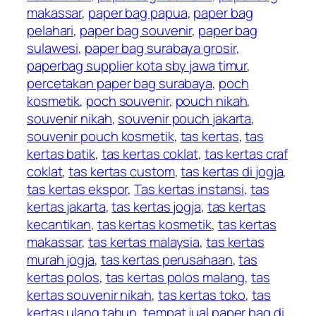
makassar
,
paper bag papua
,
paper bag
pelahari
,
paper bag souvenir
,
paper bag
sulawesi
,
paper bag surabaya grosir
,
paperbag supplier kota sby jawa timur
,
percetakan paper bag surabaya
,
poch
kosmetik
,
poch souvenir
,
pouch nikah
,
souvenir nikah
,
souvenir pouch jakarta
,
souvenir pouch kosmetik
,
tas kertas
,
tas
kertas batik
,
tas kertas coklat
,
tas kertas craf
coklat
,
tas kertas custom
,
tas kertas di jogja
,
tas kertas ekspor
,
Tas kertas instansi
,
tas
kertas jakarta
,
tas kertas jogja
,
tas kertas
kecantikan
,
tas kertas kosmetik
,
tas kertas
makassar
,
tas kertas malaysia
,
tas kertas
murah jogja
,
tas kertas perusahaan
,
tas
kertas polos
,
tas kertas polos malang
,
tas
kertas souvenir nikah
,
tas kertas toko
,
tas
kertas ulang tahun
,
tempat jual paper bag di