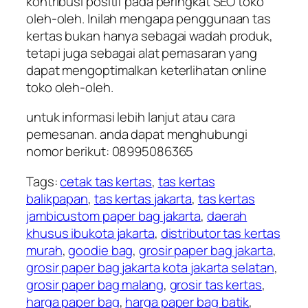
kontribusi positif pada peringkat SEO toko
oleh-oleh. Inilah mengapa penggunaan tas
kertas bukan hanya sebagai wadah produk,
tetapi juga sebagai alat pemasaran yang
dapat mengoptimalkan keterlihatan online
toko oleh-oleh.
untuk informasi lebih lanjut atau cara
pemesanan. anda dapat menghubungi
nomor berikut: 08995086365
Tags:
cetak tas kertas
,
tas kertas
balikpapan
,
tas kertas jakarta
,
tas kertas
jambi
custom paper bag jakarta
,
daerah
khusus ibukota jakarta
,
distributor tas kertas
murah
,
goodie bag
,
grosir paper bag jakarta
,
grosir paper bag jakarta kota jakarta selatan
,
grosir paper bag malang
,
grosir tas kertas
,
harga paper bag
,
harga paper bag batik
,