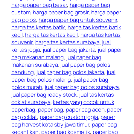
harga paper bag besar
,
harga paper bag
custom
,
harga paper bag grosir
,
harga paper
bag polos
,
harga paper bag untuk souvenir
,
harga tas kertas batik
,
harga tas kertas batik
kecil
,
harga tas kertas kecil
,
harga tas kertas
souvenir
,
harga tas kertas surabaya
,
jual
kertas jogja
,
jual paper bag jakarta
,
jual paper
bag makanan malang
,
jual paper bag
makanan surabaya
,
jual paper bag polos
bandung
,
jual paper bag polos jakarta
,
jual
paper bag polos malang
,
jual paper bag
polos murah
,
jual paper bag polos surabaya
,
jual paper bag ready stock
,
jual tas kertas
coklat surabaya
,
kertas yang cocok untuk
paperbag
,
paper bag
,
paper bag aceh
,
paper
bag coklat
,
paper bag custom jogja
,
paper
bag harvest kota sby jawa timur
,
paper bag
kecantikan
,
paper bag kosmetik
,
paper bag